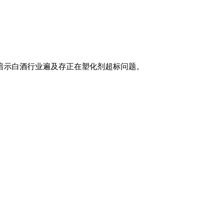
示白酒行业遍及存正在塑化剂超标问题。