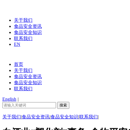
关于我们
食品安全资讯
食品安全知识
联系我们
EN
首页
关于我们
食品安全资讯
食品安全知识
联系我们
English
|
关于我们
|
食品安全资讯
|
食品安全知识
|
联系我们
|