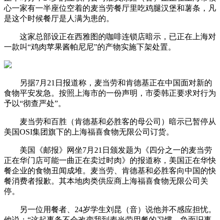
心一家有一半座位空着的麦当劳餐厅里吃鸡腿汉堡和薯条，凡
是这个时候餐厅是人满为患的。
这家总部设正在西雅图的咖啡连锁店暗示，已正在上海对
一款叫“鸡肉苹果酱帕尼尼”的产物实施下架处置。
另据7月21日报道称，麦当劳和肯德基正在中国面对新的
食物平安发急。按照上海市的一份声明，市委韩正要求对行为
予以“彻查严处”。
麦当劳和百胜（肯德基和必胜客的母公司）暗示已暂停从
美国OSI集团旗下的上海福喜食物无限公司订货。
美国《邮报》网坐7月21日颁发题为《四分之一的麦当劳
正在华门店可能一曲正在卖过时肉》的报道称，美国正在华快
餐企业的食物丑闻成堆。麦当劳、肯德基和必胜客向中国的快
餐消费者报歉。其本地肉类供应商上海福喜食物无限公司关
停。
另一位用餐者、24岁学生刘昆（音）说他并不感应担忧。
他说：“这起事务不会改变我到麦当劳用餐的习惯。负面旧事