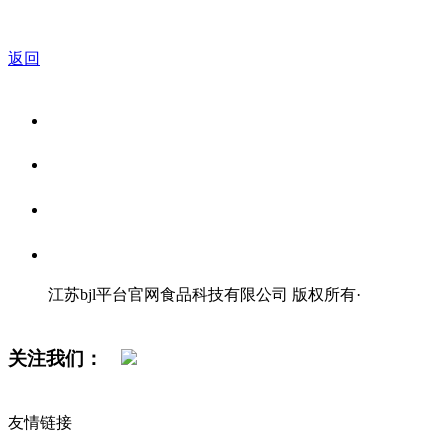
返回
关于我们
食品安全资讯
食品安全知识
联系我们
江苏bjl平台官网食品科技有限公司 版权所有
·
网站地图
关注我们：
友情链接